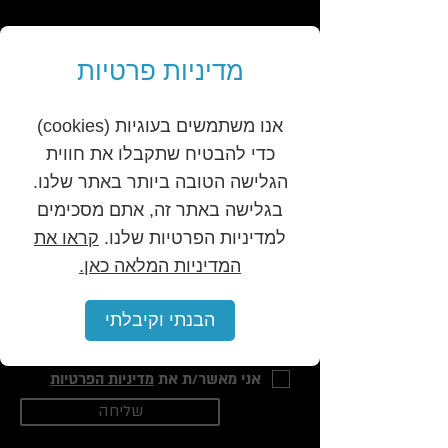
052-4389484
נס ציונה
מדיניות פרטיות
השינוי שלך מתחיל עכשיו
אנו משתמשים בעוגיות (cookies)
השאירו פרטים ונדבר
כדי להבטיח שתקבלו את חווית
שם מלא
הגלישה הטובה ביותר באתר שלנו.
בגלישה באתר זה, אתם מסכימים
למדיניות הפרטיות שלנו.
קראו את
טלפון
המדיניות המלאה כאן.
מייל
הבנתי וקיבלתי
אני מאשר/ת את
מדיניות הפרטיות
שליחה